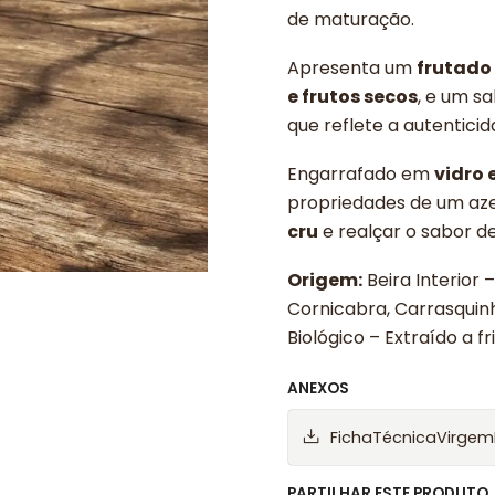
de maturação.
Apresenta um
frutado
e frutos secos
, e um s
que reflete a autentici
Engarrafado em
vidro 
propriedades de um azei
cru
e realçar o sabor d
Origem:
Beira Interior –
Cornicabra, Carrasquin
Biológico – Extraído a fr
ANEXOS
FichaTécnicaVirgem
PARTILHAR ESTE PRODUTO