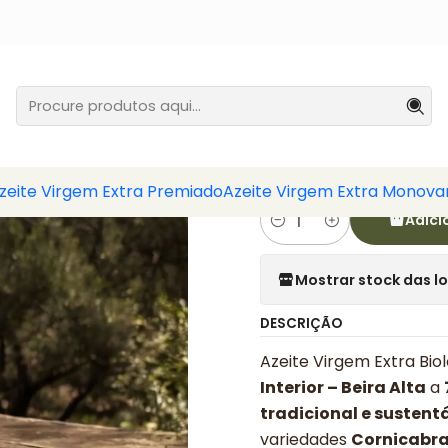
Virgem Extra Gourmet
Garrafa 750ml Azeite Bio Virgem Extra 
|
Garrafa 7
Virgem E
zeite Virgem Extra Premiado
Azeite Virgem Extra Monovar
Adici
Quantidade
Mostrar stock das l
DESCRIÇÃO
Azeite Virgem Extra Bio
Interior – Beira Alta
a
tradicional e sustent
variedades
Cornicabra