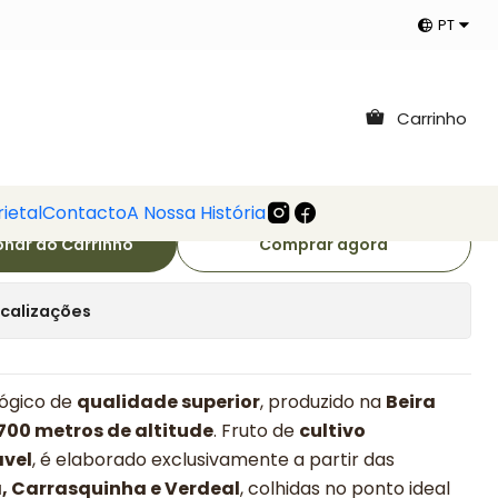
Casa dos Poços
Mais que azeite, uma herança em cada gota.
PT
Ler mais
50ml Azeite Bio
Carrinho
xtra Casa dos Poços
ietal
Contacto
A Nossa História
onar ao Carrinho
Comprar agora
ocalizações
lógico de
qualidade superior
, produzido na
Beira
700 metros de altitude
. Fruto de
cultivo
ável
, é elaborado exclusivamente a partir das
, Carrasquinha e Verdeal
, colhidas no ponto ideal