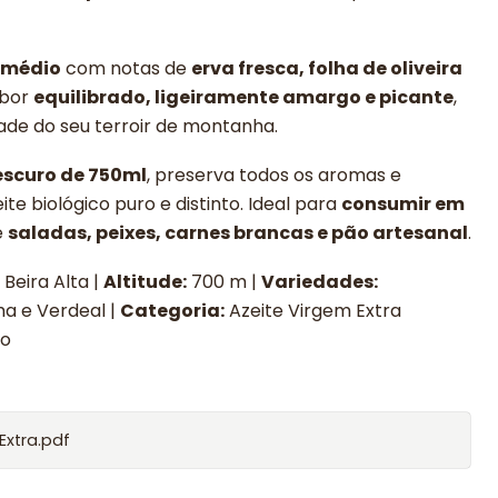
 médio
com notas de
erva fresca, folha de oliveira
abor
equilibrado, ligeiramente amargo e picante
,
dade do seu terroir de montanha.
escuro de 750ml
, preserva todos os aromas e
te biológico puro e distinto. Ideal para
consumir em
e
saladas, peixes, carnes brancas e pão artesanal
.
 Beira Alta |
Altitude:
700 m |
Variedades:
ha e Verdeal |
Categoria:
Azeite Virgem Extra
io
Extra.pdf