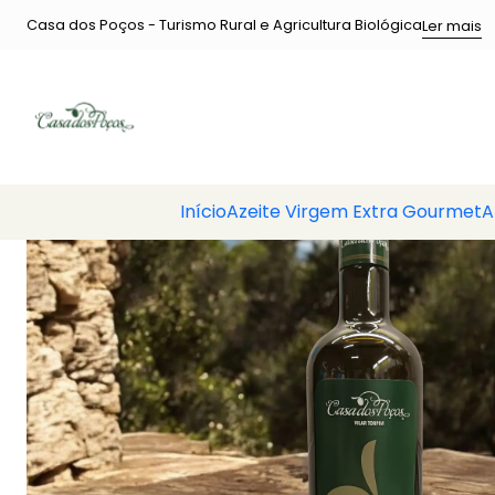
Início
Azeite 
Casa dos Poços - Turismo Rural e Agricultura Biológica
Ler mais
Início
Azeite Virgem Extra Gourmet
A