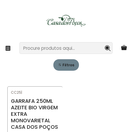
Casa dos Poços - Turismo Rural e Agricultura Biológica
Ler mais
Início
Azeite Virgem Extra Monovarietal
Azeite Virgem Extra
Monovarietal
Filtros
CC25
|
GARRAFA 250ML
AZEITE BIO VIRGEM
EXTRA
MONOVARIETAL
CASA DOS POÇOS