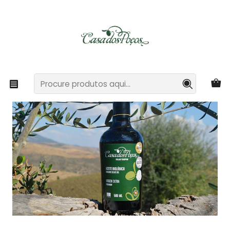
Casa dos Poços - Turismo Rural e Agricultura Biológica
Ler mais
Início
Azeite Virgem Extra Premiado
Garrafa 500ml Azeite Bio Virgem Extra Premium Casa
dos Poços