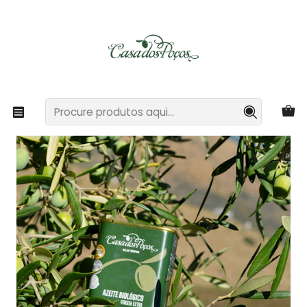
Casa dos Poços - Turismo Rural e Agricultura Biológica
Ler mais
Início
Azeite Virgem Extra Premiado
Lata 200ml Azeite Bio Virgem Extra Premium Casa dos
Poços